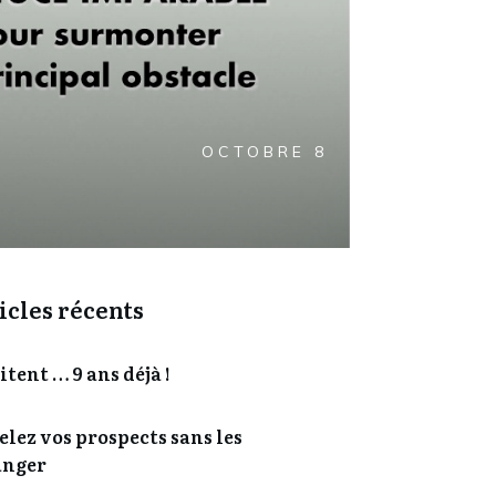
OCTOBRE 8
icles récents
tent … 9 ans déjà !
lez vos prospects sans les
anger