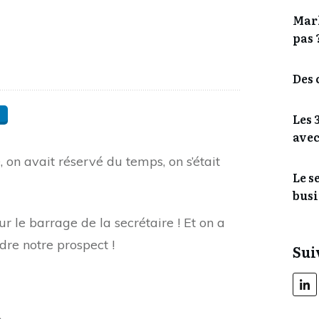
Mark
pas 
Des 
Les 
avec
, on avait réservé du temps, on s’était
Le s
busi
r le barrage de la secrétaire ! Et on a
dre notre prospect !
Sui