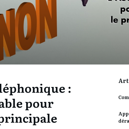
Art
léphonique :
Comi
able pour
principale
Appe
dér